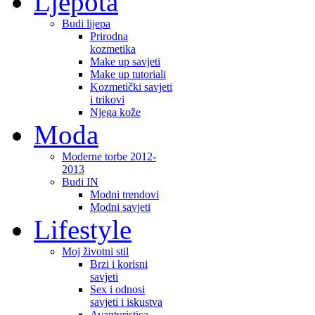
Ljepota
Budi lijepa
Prirodna
kozmetika
Make up savjeti
Make up tutoriali
Kozmetički savjeti
i trikovi
Njega kože
Moda
Moderne torbe 2012-
2013
Budi IN
Modni trendovi
Modni savjeti
Lifestyle
Moj životni stil
Brzi i korisni
savjeti
Sex i odnosi
savjeti i iskustva
Avanturistica