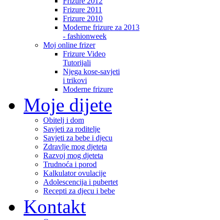
Frizure 2012
Frizure 2011
Frizure 2010
Moderne frizure za 2013
- fashionweek
Moj online frizer
Frizure Video
Tutorijali
Njega kose-savjeti
i trikovi
Moderne frizure
Moje dijete
Obitelj i dom
Savjeti za roditelje
Savjeti za bebe i djecu
Zdravlje mog djeteta
Razvoj mog djeteta
Trudnoća i porod
Kalkulator ovulacije
Adolescencija i pubertet
Recepti za djecu i bebe
Kontakt