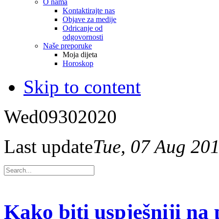
O nama
Kontaktirajte nas
Objave za medije
Odricanje od
odgovornosti
Naše preporuke
Moja dijeta
Horoskop
Skip to content
Wed
09
30
2020
Last update
Tue, 07 Aug 20
Kako biti uspješniji na 