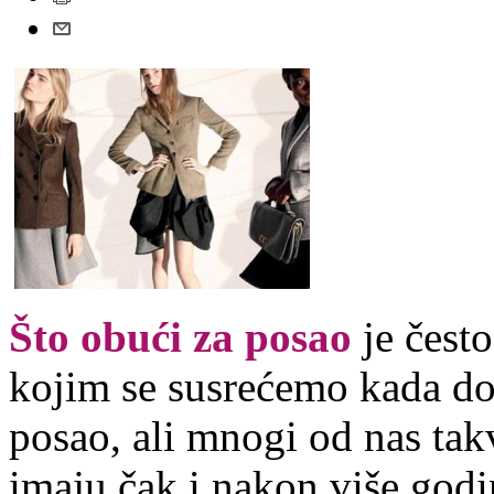
Što obući za posao
je često
kojim se susrećemo kada d
posao, ali mnogi od nas ta
imaju čak i nakon više godi