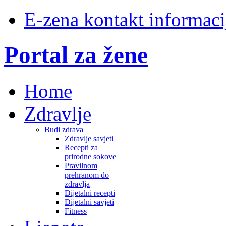
E-zena kontakt informaci
Portal za žene
Home
Zdravlje
Budi zdrava
Zdravlje savjeti
Recepti za
prirodne sokove
Pravilnom
prehranom do
zdravlja
Dijetalni recepti
Dijetalni savjeti
Fitness