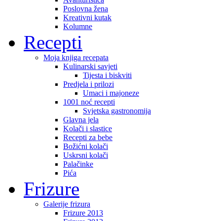
Poslovna žena
Kreativni kutak
Kolumne
Recepti
Moja knjiga recepata
Kulinarski savjeti
Tijesta i biskviti
Predjela i prilozi
Umaci i majoneze
1001 noć recepti
Svjetska gastronomija
Glavna jela
Kolači i slastice
Recepti za bebe
Božićni kolači
Uskrsni kolači
Palačinke
Pića
Frizure
Galerije frizura
Frizure 2013