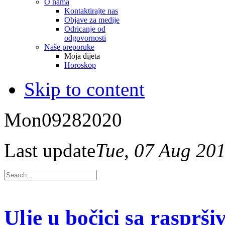
O nama
Kontaktirajte nas
Objave za medije
Odricanje od
odgovornosti
Naše preporuke
Moja dijeta
Horoskop
Skip to content
Mon
09
28
2020
Last update
Tue, 07 Aug 20
Ulje u bočici sa rasprš