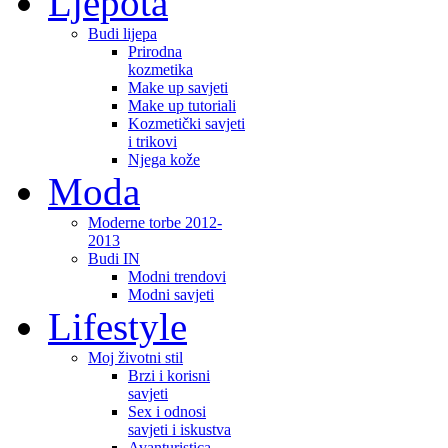
Ljepota
Budi lijepa
Prirodna
kozmetika
Make up savjeti
Make up tutoriali
Kozmetički savjeti
i trikovi
Njega kože
Moda
Moderne torbe 2012-
2013
Budi IN
Modni trendovi
Modni savjeti
Lifestyle
Moj životni stil
Brzi i korisni
savjeti
Sex i odnosi
savjeti i iskustva
Avanturistica