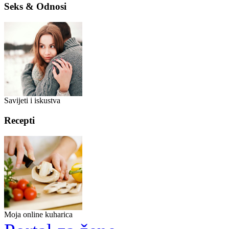
Seks & Odnosi
Savijeti i iskustva
Recepti
Moja online kuharica