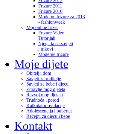
Frizure 2012
Frizure 2011
Frizure 2010
Moderne frizure za 2013
- fashionweek
Moj online frizer
Frizure Video
Tutorijali
Njega kose-savjeti
i trikovi
Moderne frizure
Moje dijete
Obitelj i dom
Savjeti za roditelje
Savjeti za bebe i djecu
Zdravlje mog djeteta
Razvoj mog djeteta
Trudnoća i porod
Kalkulator ovulacije
Adolescencija i pubertet
Recepti za djecu i bebe
Kontakt