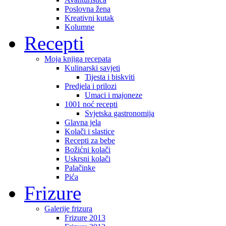
Poslovna žena
Kreativni kutak
Kolumne
Recepti
Moja knjiga recepata
Kulinarski savjeti
Tijesta i biskviti
Predjela i prilozi
Umaci i majoneze
1001 noć recepti
Svjetska gastronomija
Glavna jela
Kolači i slastice
Recepti za bebe
Božićni kolači
Uskrsni kolači
Palačinke
Pića
Frizure
Galerije frizura
Frizure 2013