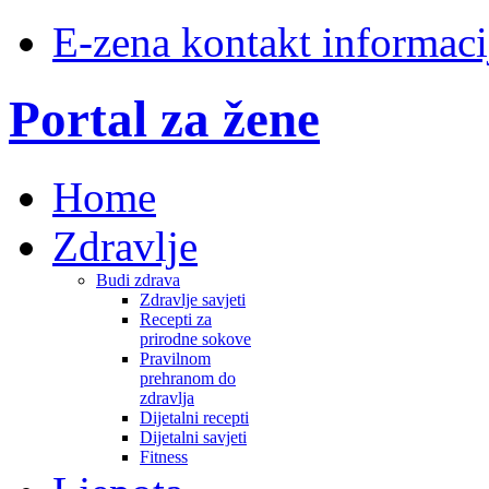
E-zena kontakt informaci
Portal za žene
Home
Zdravlje
Budi zdrava
Zdravlje savjeti
Recepti za
prirodne sokove
Pravilnom
prehranom do
zdravlja
Dijetalni recepti
Dijetalni savjeti
Fitness