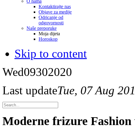
O nama
Kontaktirajte nas
Objave za medije
Odricanje od
odgovornosti
Naše preporuke
Moja dijeta
Horoskop
Skip to content
Wed
09
30
2020
Last update
Tue, 07 Aug 20
Moderne frizure Fashion