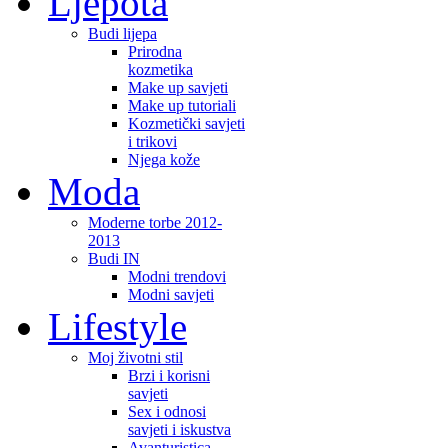
Ljepota
Budi lijepa
Prirodna
kozmetika
Make up savjeti
Make up tutoriali
Kozmetički savjeti
i trikovi
Njega kože
Moda
Moderne torbe 2012-
2013
Budi IN
Modni trendovi
Modni savjeti
Lifestyle
Moj životni stil
Brzi i korisni
savjeti
Sex i odnosi
savjeti i iskustva
Avanturistica