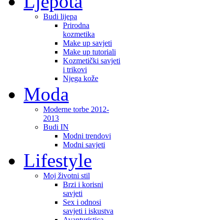
Ljepota
Budi lijepa
Prirodna
kozmetika
Make up savjeti
Make up tutoriali
Kozmetički savjeti
i trikovi
Njega kože
Moda
Moderne torbe 2012-
2013
Budi IN
Modni trendovi
Modni savjeti
Lifestyle
Moj životni stil
Brzi i korisni
savjeti
Sex i odnosi
savjeti i iskustva
Avanturistica