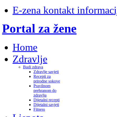
E-zena kontakt informaci
Portal za žene
Home
Zdravlje
Budi zdrava
Zdravlje savjeti
Recepti za
prirodne sokove
Pravilnom
prehranom do
zdravlja
Dijetalni recepti
Dijetalni savjeti
Fitness