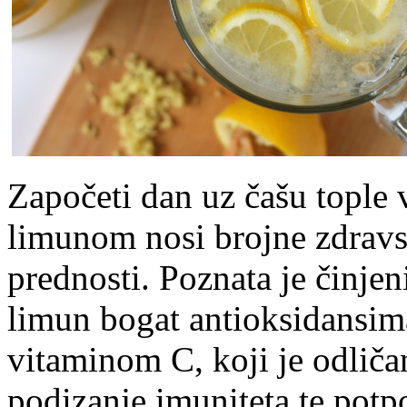
Započeti dan uz čašu tople 
limunom nosi brojne zdravs
prednosti. Poznata je činjen
limun bogat antioksidansim
vitaminom C, koji je odliča
podizanje imuniteta te pot