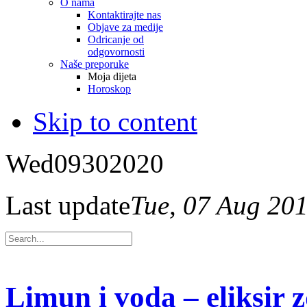
O nama
Kontaktirajte nas
Objave za medije
Odricanje od
odgovornosti
Naše preporuke
Moja dijeta
Horoskop
Skip to content
Wed
09
30
2020
Last update
Tue, 07 Aug 20
Limun i voda – eliksir 