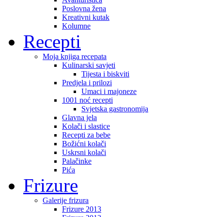
Poslovna žena
Kreativni kutak
Kolumne
Recepti
Moja knjiga recepata
Kulinarski savjeti
Tijesta i biskviti
Predjela i prilozi
Umaci i majoneze
1001 noć recepti
Svjetska gastronomija
Glavna jela
Kolači i slastice
Recepti za bebe
Božićni kolači
Uskrsni kolači
Palačinke
Pića
Frizure
Galerije frizura
Frizure 2013