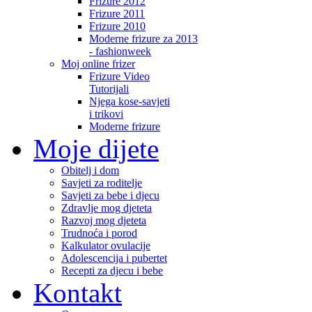
Frizure 2012
Frizure 2011
Frizure 2010
Moderne frizure za 2013
- fashionweek
Moj online frizer
Frizure Video
Tutorijali
Njega kose-savjeti
i trikovi
Moderne frizure
Moje dijete
Obitelj i dom
Savjeti za roditelje
Savjeti za bebe i djecu
Zdravlje mog djeteta
Razvoj mog djeteta
Trudnoća i porod
Kalkulator ovulacije
Adolescencija i pubertet
Recepti za djecu i bebe
Kontakt