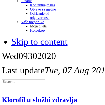
O nama
Kontaktirajte nas
Objave za medije
Odricanje od
odgovornosti
Naše preporuke
Moja dijeta
Horoskop
Skip to content
Wed
09
30
2020
Last update
Tue, 07 Aug 20
Klorofil u službi zdravlja