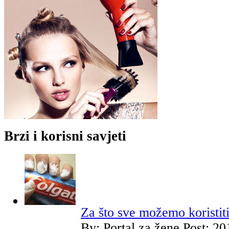
Brzi i korisni savjeti
Za što sve možemo koristit
By:
Portal za žene
Post: 20