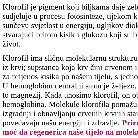
Klorofil je pigment koji biljkama daje zel
sudjeluje u procesu fotosinteze, tijekom k
sunčevu svjetlost u energiju, ugljikov dio
stvarajući pritom kisik i glukozu koji su 
život.
Klorofil ima sličnu molekularnu struktur
iz krvi; supstanca koja krv čini crvenom 
za prijenos kisika po našem tijelu, s je
U hemoglobinu centralni atom je željezo, 
to magnezij. Kada unosimo klorofil, on o
hemoglobina. Molekule klorofila pomažu
izgradnji i obnavljanju crvenih krvnih sta
povećavaju našu energiju i zdravlje.
Prir
moć da regenerira naše tijelo na mole