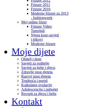
Frizure 2012
Frizure 2011
Frizure 2010
Moderne frizure za 2013
- fashionweek
Moj online frizer
Frizure Video
Tutorijali
Njega kose-savjeti
i trikovi
Moderne frizure
Moje dijete
Obitelj i dom
Savjeti za roditelje
Savjeti za bebe i djecu
Zdravlje mog djeteta
Razvoj mog djeteta
Trudnoća i porod
Kalkulator ovulacije
Adolescencija i pubertet
Recepti za djecu i bebe
Kontakt