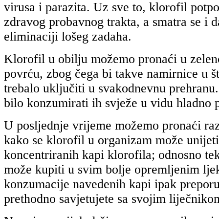
virusa i parazita. Uz sve to, klorofil pot
zdravog probavnog trakta, a smatra se i d
eliminaciji lošeg zadaha.
Klorofil u obilju možemo pronaći u zele
povrću, zbog čega bi takve namirnice u š
trebalo uključiti u svakodnevnu prehranu.
bilo konzumirati ih svježe u vidu hladno 
U posljednje vrijeme možemo pronaći raz
kako se klorofil u organizam može unijet
koncentriranih kapi klorofila; odnosno tek
može kupiti u svim bolje opremljenim lje
konzumacije navedenih kapi ipak prepor
prethodno savjetujete sa svojim liječniko