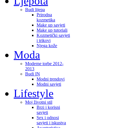
Ljepota
Budi lijepa
Prirodna
kozmetika
Make up savjeti
Make up tutoriali
Kozmetički savjeti
i trikovi
Njega kože
Moda
Moderne torbe 2012-
2013
Budi IN
Modni trendovi
Modni savjeti
Lifestyle
Moj životni stil
Brzi i korisni
savjeti
Sex i odnosi
savjeti i iskustva
Avanturistica