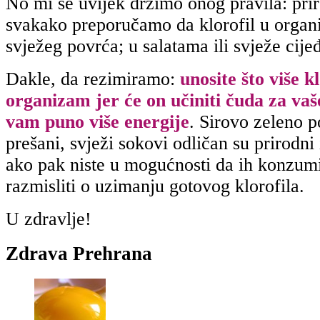
No mi se uvijek držimo onog pravila: prir
svakako preporučamo da klorofil u organ
svježeg povrća; u salatama ili svježe cij
Dakle, da rezimiramo:
unosite što više k
organizam jer će on učiniti čuda za vaše
vam puno više energije
. Sirovo zeleno p
prešani, svježi sokovi odličan su prirodni 
ako pak niste u mogućnosti da ih konzum
razmisliti o uzimanju gotovog klorofila.
U zdravlje!
Zdrava Prehrana