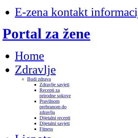
E-zena kontakt informaci
Portal za žene
Home
Zdravlje
Budi zdrava
Zdravlje savjeti
Recepti za
prirodne sokove
Pravilnom
prehranom do
zdravlja
Dijetalni recepti
Dijetalni savjeti
Fitness