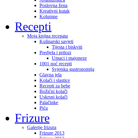
Poslovna žena
Kreativni kutak
Kolumne
Recepti
Moja knjiga recepata
Kulinarski savjeti
Tijesta i biskviti
Predjela i prilozi
Umaci i majoneze
1001 noć recepti
Svjetska gastronomija
Glavna jela
Kolači i slastice
Recepti za bebe
Božićni kolači
Uskrsni kolači
Palačinke
Pića
Frizure
Galerije frizura
Frizure 2013