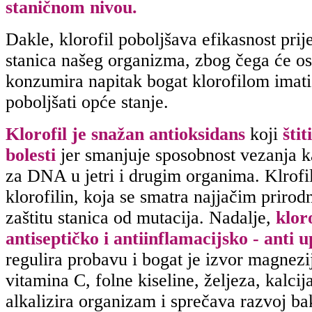
staničnom nivou.
Dakle, klorofil poboljšava efikasnost prij
stanica našeg organizma, zbog čega će o
konzumira napitak bogat klorofilom imati 
poboljšati opće stanje.
Klorofil je snažan antioksidans
koji
šti
bolesti
jer smanjuje sposobnost vezanja k
za DNA u jetri i drugim organima. Klrofil
klorofilin, koja se smatra najjačim priro
zaštitu stanica od mutacija. Nadalje,
klor
antiseptičko i antiinflamacijsko - anti 
regulira probavu i bogat je izvor magnezi
vitamina C, folne kiseline, željeza, kalcija
alkalizira organizam i sprečava razvoj bakt