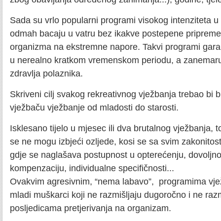
Sada su vrlo popularni programi visokog intenziteta u
odmah bacaju u vatru bez ikakve postepene pripreme ti
organizma na ekstremne napore. Takvi programi garant
u nerealno kratkom vremenskom periodu, a zanemaru
zdravlja polaznika.
Skriveni cilj svakog rekreativnog vježbanja trebao bi
vježbaču vježbanje od mladosti do starosti.
Isklesano tijelo u mjesec ili dva brutalnog vježbanja,
se ne mogu izbjeći ozljede, kosi se sa svim zakonitost
gdje se naglašava postupnost u opterećenju, dovoljn
kompenzaciju, individualne specifičnosti...
Ovakvim agresivnim, “nema labavo”, programima vježb
mladi muškarci koji ne razmišljaju dugoročno i ne raz
posljedicama pretjerivanja na organizam.