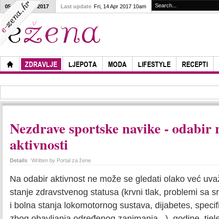
05
02
2017
Last update
Fri, 14 Apr 2017 10am
ZDRAVLJE
LJEPOTA
MODA
LIFESTYLE
RECEPTI
Nezdrave sportske navike - odabir
aktivnosti
Details
Written by
Portal za žene
Na odabir aktivnost ne može se gledati olako već uva
stanje zdravstvenog statusa (krvni tlak, problemi sa sr
i bolna stanja lokomotornog sustava, dijabetes, specif
zbog obavljanja određenog zanimanja...), godine, tjel