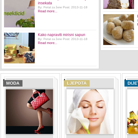
insekata
By:
Post: 2013-11-18
Portal za žene
Read more...
Kako napraviti mirisni sapun
By:
Post: 2013-11-18
Portal za žene
Read more...
MODA
LJEPOTA
DIJE