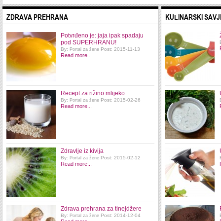
ZDRAVA PREHRANA
KULINARSKI SAVJ
Potvrđeno je: jaja ipak spadaju
pod SUPERHRANU!
By:
Post: 2015-11-13
Portal za žene
Read more...
Recept za rižino mlijeko
By:
Post: 2015-02-26
Portal za žene
Read more...
Zdravlje iz kivija
By:
Post: 2015-02-12
Portal za žene
Read more...
Zdrava prehrana za tinejdžere
By:
Post: 2014-12-04
Portal za žene