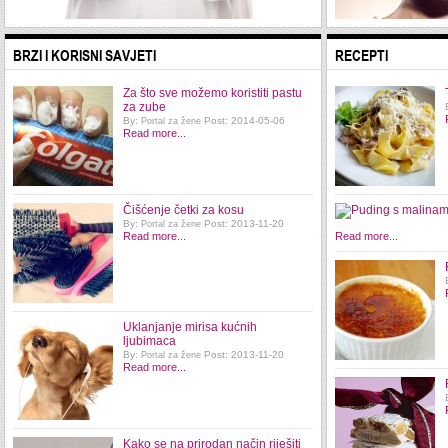
BRZI I KORISNI SAVJETI
RECEPTI
Za što sve možemo koristiti pastu
za zube
By:
Post: 2014-05-06
Portal za žene
Read more...
Čišćenje četki za kosu
By:
Post: 2013-11-20
Portal za žene
Read more...
Read more...
Uklanjanje mirisa kućnih
ljubimaca
By:
Post: 2013-11-20
Portal za žene
Read more...
Kako se na prirodan način riješiti