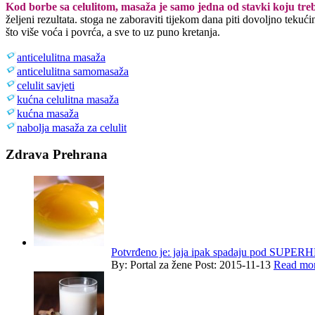
Kod borbe sa celulitom, masaža je samo jedna od stavki koju treb
željeni rezultata. stoga ne zaboraviti tijekom dana piti dovoljno tekući
što više voća i povrća, a sve to uz puno kretanja.
anticelulitna masaža
anticelulitna samomasaža
celulit savjeti
kućna celulitna masaža
kućna masaža
nabolja masaža za celulit
Zdrava Prehrana
Potvrđeno je: jaja ipak spadaju pod SUPE
By:
Portal za žene
Post: 2015-11-13
Read mor