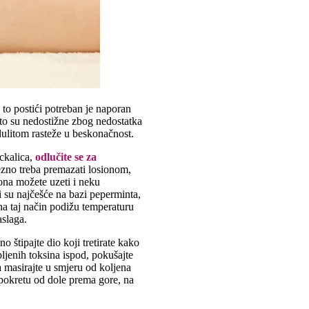
 to postići potreban je naporan
esto su nedostižne zbog nedostatka
lulitom rasteže u beskonačnost.
ckalica,
odlučite se za
ezno treba premazati losionom,
iona možete uzeti i neku
ti su najčešće na bazi peperminta,
 na taj način podižu temperaturu
aslaga.
 štipajte dio koji tretirate kako
pljenih toksina ispod, pokušajte
a masirajte u smjeru od koljena
m pokretu od dole prema gore, na