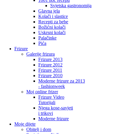
1001 noć recepti
Svjetska gastronomija
Glavna jela
Kolači i slastice
Recepti za bebe
Božićni kolači
Uskrsni kolači
Palačinke
Pića
Frizure
Galerije frizura
Frizure 2013
Frizure 2012
Frizure 2011
Frizure 2010
Moderne frizure za 2013
- fashionweek
Moj online frizer
Frizure Video
Tutorijali
Njega kose-savjeti
i trikovi
Moderne frizure
Moje dijete
Obitelj i dom