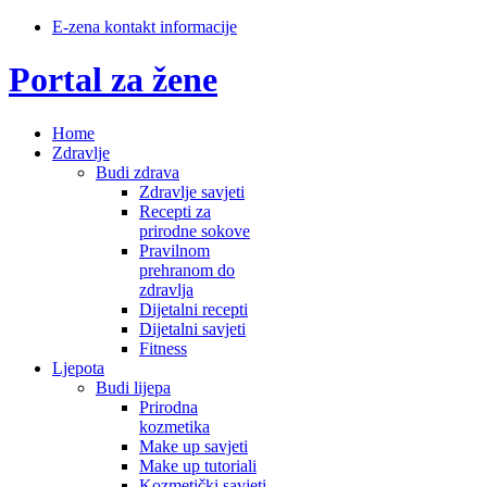
E-zena kontakt informacije
Portal za žene
Home
Zdravlje
Budi zdrava
Zdravlje savjeti
Recepti za
prirodne sokove
Pravilnom
prehranom do
zdravlja
Dijetalni recepti
Dijetalni savjeti
Fitness
Ljepota
Budi lijepa
Prirodna
kozmetika
Make up savjeti
Make up tutoriali
Kozmetički savjeti