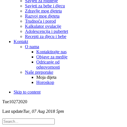
Savjeti za roditelje
Savjeti za bebe i djecu
Zdravlje mog djeteta
Razvoj mog djeteta
Trudnoća i porod
Kalkulator ovulacije
Adolescencija i pubertet
Recepti za djecu i bebe
Kontakt
O nama
Kontaktirajte nas
Objave za medije
Odricanje od
odgovornosti
Naše preporuke
Moja dijeta
Horoskop
Skip to content
Tue
10
27
2020
Last update
Tue, 07 Aug 2018 5pm