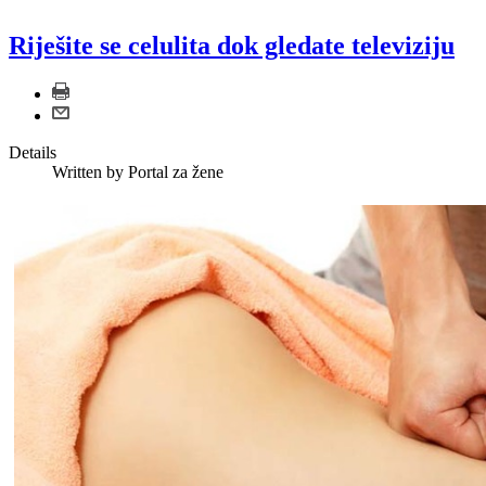
Riješite se celulita dok gledate televiziju
Details
Written by
Portal za žene