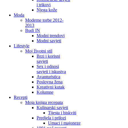
i trikovi
Njega kože
Moda
Moderne torbe 2012-
2013
Budi IN
Modni trendovi
Modni savjeti
Lifestyle
Moj životni stil
Brzi i korisni
savjeti
Sex i odnosi
savjeti i iskustva
Avanturistica
Poslovna žena
Kreativni kutak
Kolumne
Recepti
Moja knjiga recepata
Kulinarski savjeti
Tijesta i biskviti
Predjela i prilozi
Umaci i majoneze