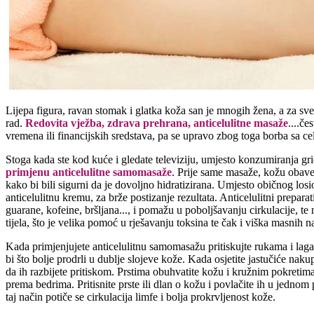
Lijepa figura, ravan stomak i glatka koža san je mnogih žena, a za sve
rad.
Redovita vježba, zdrava prehrana, anticelulitne masaže
....č
vremena ili financijskih sredstava, pa se upravo zbog toga borba sa ce
Stoga kada ste kod kuće i gledate televiziju, umjesto konzumiranja gri
primjenu anticelulitne samomasaže
. Prije same masaže, kožu obav
kako bi bili sigurni da je dovoljno hidratizirana. Umjesto običnog los
anticelulitnu kremu, za brže postizanje rezultata. Anticelulitni prepara
guarane, kofeine, bršljana..., i pomažu u poboljšavanju cirkulacije, te
tijela, što je velika pomoć u rješavanju toksina te čak i viška masnih n
Kada primjenjujete anticelulitnu samomasažu pritiskujte rukama i lagano
bi što bolje prodrli u dublje slojeve kože. Kada osjetite jastučiće naku
da ih razbijete pritiskom. Prstima obuhvatite kožu i kružnim pokretim
prema bedrima. Pritisnite prste ili dlan o kožu i povlačite ih u jedno
taj način potiče se cirkulacija limfe i bolja prokrvljenost kože.