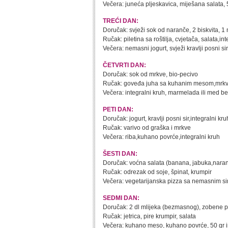
Večera: juneća pljeskavica, miješana salata, 
TREĆI DAN:
Doručak: svježi sok od naranče, 2 biskvita, 
Ručak: piletina sa roštilja, cvjetača, salata,in
Večera: nemasni jogurt, svježi kravlji posni sir
ČETVRTI DAN:
Doručak: sok od mrkve, bio-pecivo
Ručak: goveđa juha sa kuhanim mesom,mrkv
Večera: integralni kruh, marmelada ili med bez
PETI DAN:
Doručak: jogurt, kravlji posni sir,integralni kru
Ručak: varivo od graška i mrkve
Večera: riba,kuhano povrće,integralni kruh
ŠESTI DAN:
Doručak: voćna salata (banana, jabuka,nara
Ručak: odrezak od soje, špinat, krumpir
Večera: vegetarijanska pizza sa nemasnim s
SEDMI DAN:
Doručak: 2 dl mlijeka (bezmasnog), zobene p
Ručak: jetrica, pire krumpir, salata
Večera: kuhano meso, kuhano povrće, 50 gr 