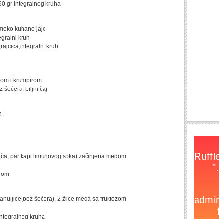
50 gr integralnog kruha
1 meko kuhano jaje
tegralni kruh
,rajčica,integralni kruh
om i krumpirom
 šećera, biljni čaj
h
nča, par kapi limunovog soka) začinjena medom
irom
ahuljice(bez šećera), 2 žlice meda sa fruktozom
integralnog kruha