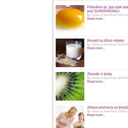
Potvrđeno je: jaja ipak sp
pod SUPERHRANU!
By:
Post: 2015-1
Portal za žene
Read more...
Recept za rižino mlijeko
By:
Post: 2015-0
Portal za žene
Read more...
Zdravlje iz kivija
By:
Post: 2015-0
Portal za žene
Read more...
Zdrava prehrana za tinejd
By:
Post: 2014-1
Portal za žene
Read more...