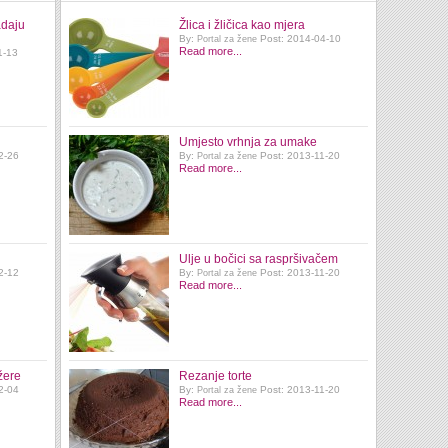
adaju
Žlica i žličica kao mjera
By:
Post: 2014-04-10
Portal za žene
Read more...
1-13
Umjesto vrhnja za umake
2-26
By:
Post: 2013-11-20
Portal za žene
Read more...
Ulje u bočici sa raspršivačem
2-12
By:
Post: 2013-11-20
Portal za žene
Read more...
žere
Rezanje torte
2-04
By:
Post: 2013-11-20
Portal za žene
Read more...