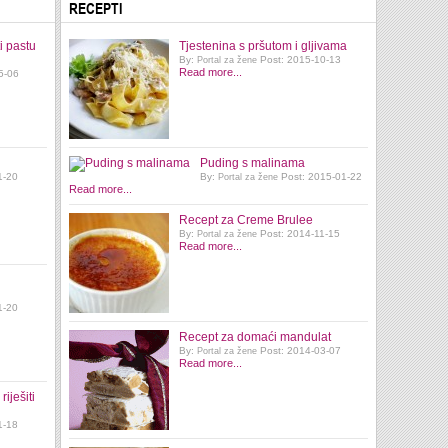
RECEPTI
i pastu
Tjestenina s pršutom i gljivama
By:
Post: 2015-10-13
Portal za žene
Read more...
5-06
Puding s malinama
1-20
By:
Post: 2015-01-22
Portal za žene
Read more...
Recept za Creme Brulee
By:
Post: 2014-11-15
Portal za žene
Read more...
1-20
Recept za domaći mandulat
By:
Post: 2014-03-07
Portal za žene
Read more...
iješiti
1-18