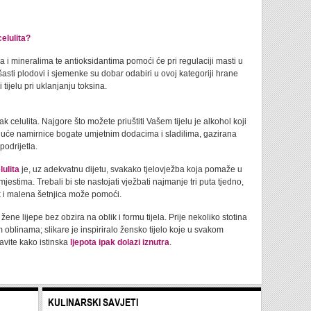
elulita?
 i mineralima te antioksidantima pomoći će pri regulaciji masti u
šasti plodovi i sjemenke su dobar odabiri u ovoj kategoriji hrane
 tijelu pri uklanjanju toksina.
celulita. Najgore što možete priuštiti Vašem tijelu je alkohol koji
čujuće namirnice bogate umjetnim dodacima i sladilima, gazirana
podrijetla.
lulita
je, uz adekvatnu dijetu, svakako tjelovježba koja pomaže u
stima. Trebali bi ste nastojati vježbati najmanje tri puta tjedno,
k i malena šetnjica može pomoći.
žene lijepe bez obzira na oblik i formu tijela. Prije nekoliko stotina
 oblinama; slikare je inspiriralo žensko tijelo koje u svakom
ravite kako istinska
ljepota ipak dolazi iznutra
.
KULINARSKI SAVJETI