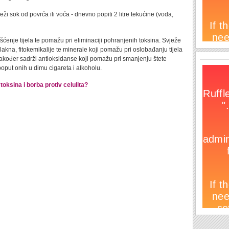
i sok od povrća ili voća - dnevno popiti 2 litre tekućine (voda,
šćenje tijela te pomažu pri eliminaciji pohranjenih toksina. Svježe
lakna, fitokemikalije te minerale koji pomažu pri oslobađanju tijela
akođer sadrži antioksidanse koji pomažu pri smanjenju štete
put onih u dimu cigareta i alkoholu.
 toksina i borba protiv celulita?