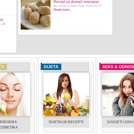
Recept za domaći marcipan
By:
Post: 2014-03-07
Portal za žene
Read more...
un
1-18
TA
DIJETA
SEKS & ODNOS
RIRODNA
DIJETALNI RECEPTI
SAVIJETI I ISK
OZMETIKA