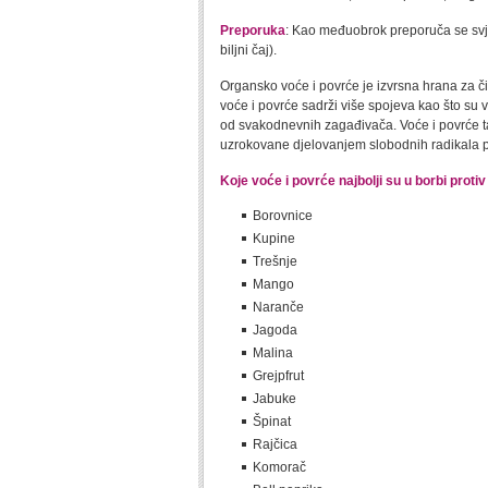
Preporuka
: Kao međuobrok preporuča se svjež
biljni čaj).
Organsko voće i povrće je izvrsna hrana za či
voće i povrće sadrži više spojeva kao što su v
od svakodnevnih zagađivača. Voće i povrće t
uzrokovane djelovanjem slobodnih radikala po
Koje voće i povrće najbolji su u borbi protiv
Borovnice
Kupine
Trešnje
Mango
Naranče
Jagoda
Malina
Grejpfrut
Jabuke
Špinat
Rajčica
Komorač