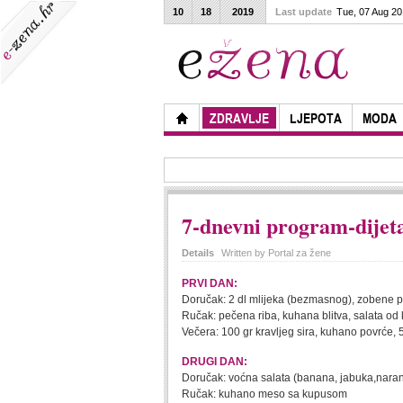
10
18
2019
Last update
Tue, 07 Aug 2
ZDRAVLJE
LJEPOTA
MODA
7-dnevni program-dijeta
Details
Written by
Portal za žene
PRVI DAN:
Doručak: 2 dl mlijeka (bezmasnog), zobene p
Ručak: pečena riba, kuhana blitva, salata od
Večera: 100 gr kravljeg sira, kuhano povrće, 
DRUGI DAN:
Doručak: voćna salata (banana, jabuka,nara
Ručak: kuhano meso sa kupusom