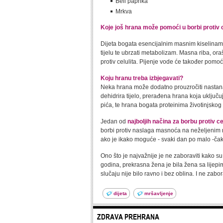
Bell paprika
Mrkva
Koje još hrana može pomoći u borbi protiv c
Dijeta bogata esencijalnim masnim kiselinama
tijelu te ubrzati metabolizam. Masna riba, ora
protiv celulita. Pijenje vode će također pomoći
Koju hranu treba izbjegavati?
Neka hrana može dodatno prouzročiti nastanak 
dehidrira tijelo, prerađena hrana koja uklju
pića, te hrana bogata proteinima životinjskog 
Jedan od
najboljih načina za borbu protiv ce
borbi protiv naslaga masnoća na neželjenim mje
ako je ikako moguće - svaki dan po malo -ča
Ono što je najvažnije je ne zaboraviti kako su 
godina, prekrasna žena je bila žena sa lijepim
slučaju nije bilo ravno i bez oblina. I ne zabo
dijeta
mršavljenje
ZDRAVA PREHRANA