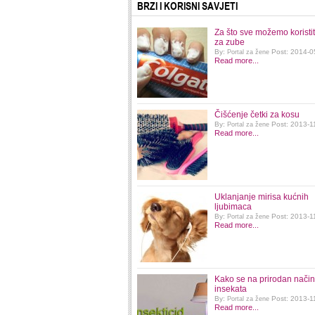
BRZI I KORISNI SAVJETI
Za što sve možemo koristit
za zube
By:
Post: 2014-0
Portal za žene
Read more...
Čišćenje četki za kosu
By:
Post: 2013-1
Portal za žene
Read more...
Uklanjanje mirisa kućnih
ljubimaca
By:
Post: 2013-1
Portal za žene
Read more...
Kako se na prirodan način r
insekata
By:
Post: 2013-1
Portal za žene
Read more...