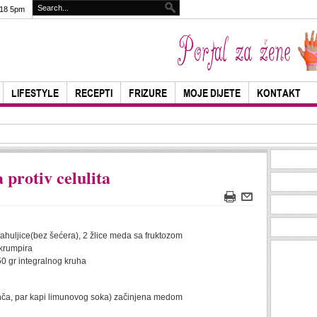
018 5pm
LIFESTYLE
RECEPTI
FRIZURE
MOJE DIJETE
KONTAKT
 protiv celulita
ahuljice(bez šećera), 2 žlice meda sa fruktozom
 krumpira
50 gr integralnog kruha
nča, par kapi limunovog soka) začinjena medom