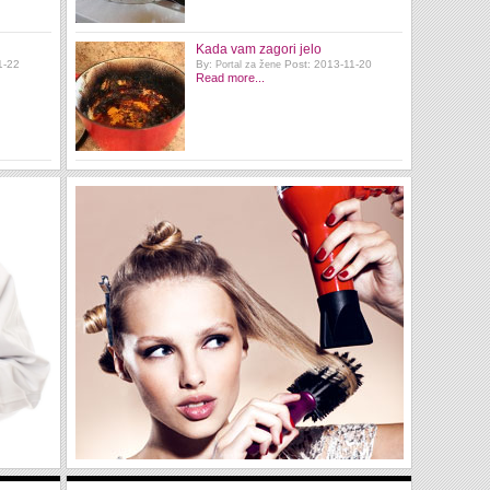
Kada vam zagori jelo
1-22
By:
Post: 2013-11-20
Portal za žene
Read more...