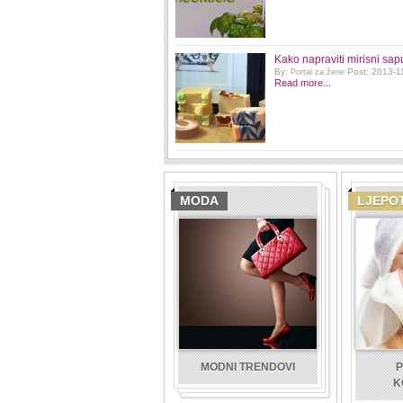
Kako napraviti mirisni sap
By:
Post: 2013-1
Portal za žene
Read more...
MODA
LJEPO
MODNI TRENDOVI
P
K