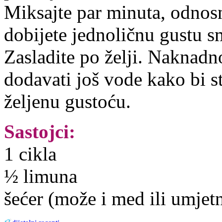
Miksajte par minuta, odnos
dobijete jednoličnu gustu s
Zasladite po želji. Naknad
dodavati još vode kako bi st
željenu gustoću.
Sastojci:
1 cikla
½ limuna
šećer (može i med ili umjetn