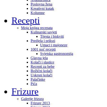
Poslovna žena
Kreativni kutak
Kolumne
Recepti
Moja knjiga recepata
Kulinarski savjeti
Tijesta i biskviti
Predjela i prilozi
Umaci i majoneze
1001 noć recepti
Svjetska gastronomija
Glavna jela
Kolači i slastice
Recepti za bebe
Božićni kolači
Uskrsni kolači
Palačinke
Pića
Frizure
Galerije frizura
Frizure 2013