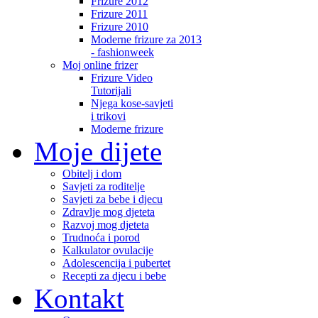
Frizure 2012
Frizure 2011
Frizure 2010
Moderne frizure za 2013
- fashionweek
Moj online frizer
Frizure Video
Tutorijali
Njega kose-savjeti
i trikovi
Moderne frizure
Moje dijete
Obitelj i dom
Savjeti za roditelje
Savjeti za bebe i djecu
Zdravlje mog djeteta
Razvoj mog djeteta
Trudnoća i porod
Kalkulator ovulacije
Adolescencija i pubertet
Recepti za djecu i bebe
Kontakt