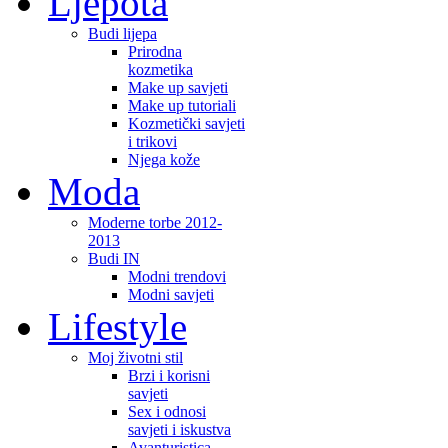
Ljepota
Budi lijepa
Prirodna
kozmetika
Make up savjeti
Make up tutoriali
Kozmetički savjeti
i trikovi
Njega kože
Moda
Moderne torbe 2012-
2013
Budi IN
Modni trendovi
Modni savjeti
Lifestyle
Moj životni stil
Brzi i korisni
savjeti
Sex i odnosi
savjeti i iskustva
Avanturistica