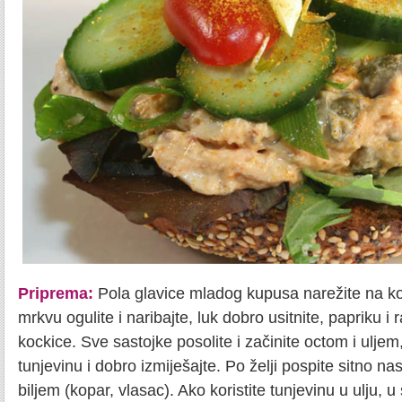
Priprema:
Pola glavice mladog kupusa narežite na ko
mrkvu ogulite i naribajte, luk dobro usitnite, papriku i r
kockice. Sve sastojke posolite i začinite octom i uljem
tunjevinu i dobro izmiješajte. Po želji pospite sitno 
biljem (kopar, vlasac). Ako koristite tunjevinu u ulju, u