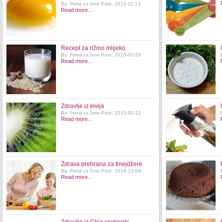
By:
Post: 2015-11-13
Portal za žene
Read more...
Recept za rižino mlijeko
By:
Post: 2015-02-26
Portal za žene
Read more...
Zdravlje iz kivija
By:
Post: 2015-02-12
Portal za žene
Read more...
Zdrava prehrana za tinejdžere
By:
Post: 2014-12-04
Portal za žene
Read more...