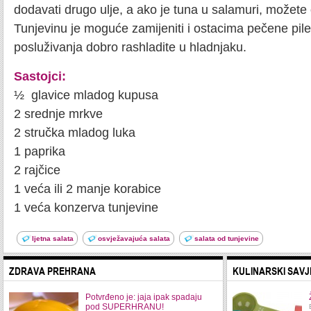
dodavati drugo ulje, a ako je tuna u salamuri, možete o
Tunjevinu je moguće zamijeniti i ostacima pečene pilet
posluživanja dobro rashladite u hladnjaku.
Sastojci:
½ glavice mladog kupusa
2 srednje mrkve
2 stručka mladog luka
1 paprika
2 rajčice
1 veća ili 2 manje korabice
1 veća konzerva tunjevine
ljetna salata
osvježavajuća salata
salata od tunjevine
ZDRAVA PREHRANA
KULINARSKI SAVJ
Potvrđeno je: jaja ipak spadaju
pod SUPERHRANU!