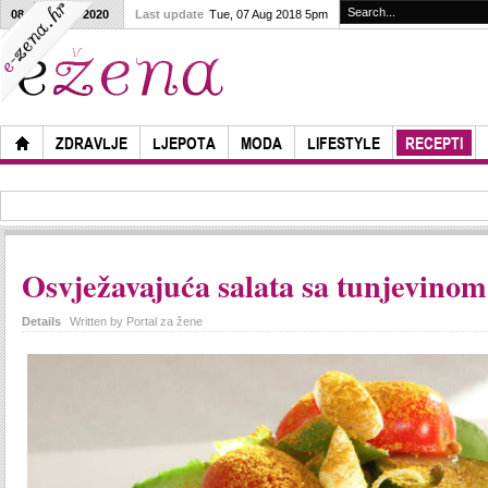
08
08
2020
Last update
Tue, 07 Aug 2018 5pm
ZDRAVLJE
LJEPOTA
MODA
LIFESTYLE
RECEPTI
Osvježavajuća salata sa tunjevinom
Details
Written by
Portal za žene