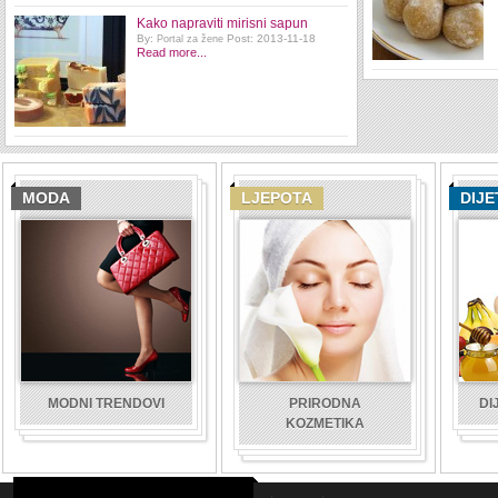
Kako napraviti mirisni sapun
By:
Post: 2013-11-18
Portal za žene
Read more...
MODA
LJEPOTA
DIJE
MODNI TRENDOVI
PRIRODNA
DI
KOZMETIKA