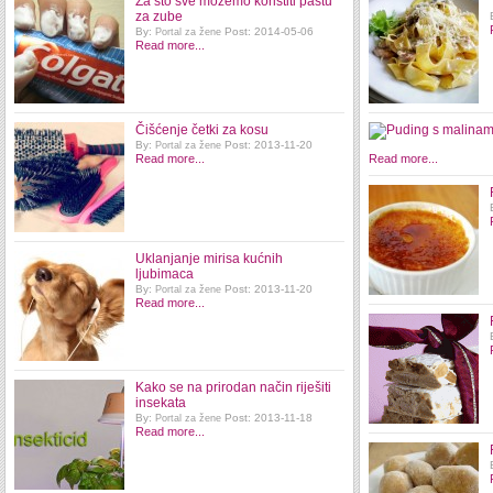
Za što sve možemo koristiti pastu
za zube
By:
Post: 2014-05-06
Portal za žene
Read more...
Čišćenje četki za kosu
By:
Post: 2013-11-20
Portal za žene
Read more...
Read more...
Uklanjanje mirisa kućnih
ljubimaca
By:
Post: 2013-11-20
Portal za žene
Read more...
Kako se na prirodan način riješiti
insekata
By:
Post: 2013-11-18
Portal za žene
Read more...