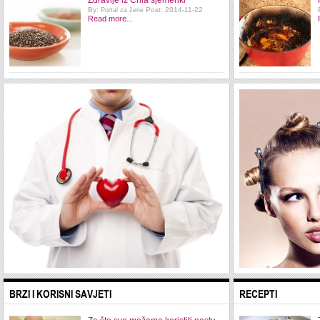
Zdravlje iz Chia sjemenki
By:
Post: 2014-11-22
Portal za žene
Read more...
BRZI I KORISNI SAVJETI
RECEPTI