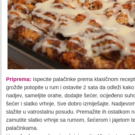
Priprema:
Ispecite palačinke prema klasičnom recept
grožđe potopite u rum i ostavite 2 sata da odleži kak
nadjev, sameljite orahe, dodajte šećer, ocijeđeno suho
šećer i slatko vrhnje. Sve dobro izmiješajte. Nadjevom
slažite u vatrostalnu posudu. Premažite ih ostatkom n
zamutite slatko vrhnje sa rumom, šećerom i jajetom te
palačinkama.