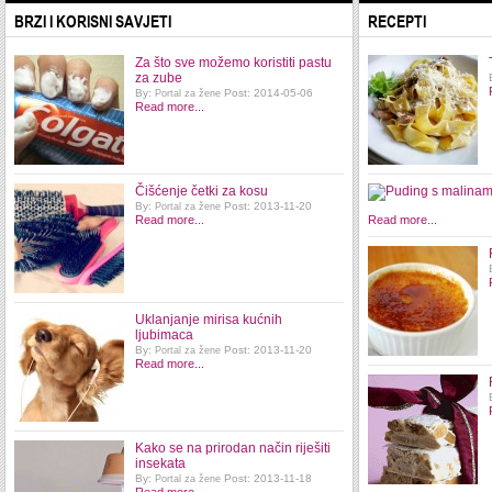
BRZI I KORISNI SAVJETI
RECEPTI
Za što sve možemo koristiti pastu
za zube
By:
Post: 2014-05-06
Portal za žene
Read more...
Čišćenje četki za kosu
By:
Post: 2013-11-20
Portal za žene
Read more...
Read more...
Uklanjanje mirisa kućnih
ljubimaca
By:
Post: 2013-11-20
Portal za žene
Read more...
Kako se na prirodan način riješiti
insekata
By:
Post: 2013-11-18
Portal za žene