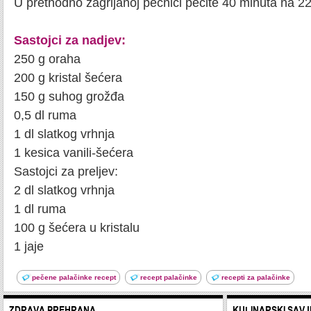
U prethodno zagrijanoj pećnici pecite 40 minuta na 22
Sastojci za nadjev:
250 g oraha
200 g kristal šećera
150 g suhog grožđa
0,5 dl ruma
1 dl slatkog vrhnja
1 kesica vanili-šećera
Sastojci za preljev:
2 dl slatkog vrhnja
1 dl ruma
100 g šećera u kristalu
1 jaje
pečene palačinke recept
recept palačinke
recepti za palačinke
ZDRAVA PREHRANA
KULINARSKI SAVJ