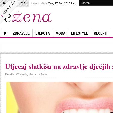
10
27
2016
Last update
Tue, 27 Sep 2016 9am
ZDRAVLJE
LJEPOTA
MODA
LIFESTYLE
RECEPTI
Utjecaj slatkiša na zdravlje dječjih
Details
Written by
Portal za žene