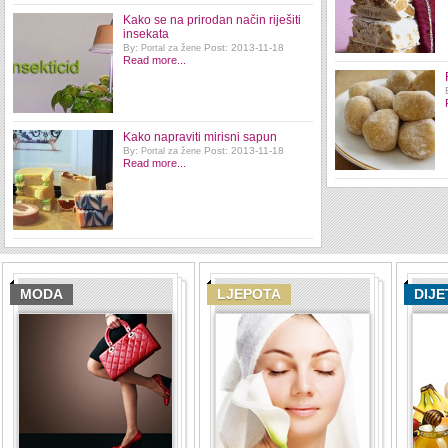
Kako se na prirodan način riješiti
insekata
By:
Post: 2013-11-18
Portal za žene
Read more...
Kako napraviti mirisni sapun
By:
Post: 2013-11-18
Portal za žene
Read more...
MODA
LJEPOTA
DIJE