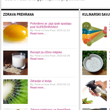
ZDRAVA PREHRANA
KULINARSKI SAVJ
Potvrđeno je: jaja ipak spadaju
pod SUPERHRANU!
By:
Post: 2015-11-13
Portal za žene
Read more...
Recept za rižino mlijeko
By:
Post: 2015-02-26
Portal za žene
Read more...
Zdravlje iz kivija
By:
Post: 2015-02-12
Portal za žene
Read more...
Zdrava prehrana za tinejdžere