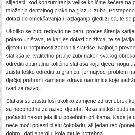
slijedeći: kod konzumiranja velike količine šećera na 
taloženja dentalnog plaka na glazuri zuba. Postepeno
dolazi do omekšavanja i razlaganja gleđi zuba, te se p
Ukoliko se zubi redovito ne peru, proces širenja karije
polako uništava, te karijes dolazi do živca, te se javl
djetetu u potpunosti zabraniti slatkiše. Najbolja preve
slatkiša je kvalitetno pranje zubi nakon svakog obroka
odrediti optimalnu količinu slatkiša koju djeca mogu u
zaista teško odrediti tu granicu, jer najveći problem na
dječjoj prehrani zamjene zdrave namirnice koje sadr
tvari za razvoj.
Slatkiši su zaista loši ukoliko zamjene zdravi obrok ko
su neophodne za razvoj djeteta. Neka slatkiši budu n
počastiti nakon jela ili u posebnim prilikama. Kada je d
neće moći pojesti cijelu čokoladu, ali jedan red (ponek
dobro i dati energiju koja mu je potrebna.