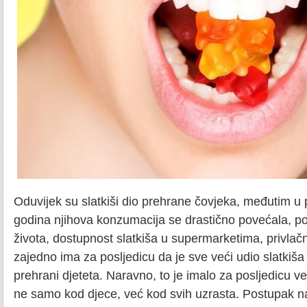
Oduvijek su slatkiši dio prehrane čovjeka, međutim u p
godina njihova konzumacija se drastično povećala, po
života, dostupnost slatkiša u supermarketima, privlač
zajedno ima za posljedicu da je sve veći udio slatkiš
prehrani djeteta. Naravno, to je imalo za posljedicu veli
ne samo kod djece, već kod svih uzrasta. Postupak na