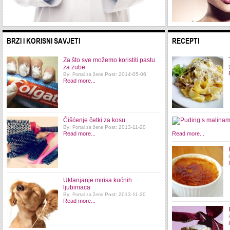
BRZI I KORISNI SAVJETI
RECEPTI
Za što sve možemo koristiti pastu
za zube
By:
Post: 2014-05-06
Portal za žene
Read more...
Čišćenje četki za kosu
By:
Post: 2013-11-20
Portal za žene
Read more...
Read more...
Uklanjanje mirisa kućnih
ljubimaca
By:
Post: 2013-11-20
Portal za žene
Read more...