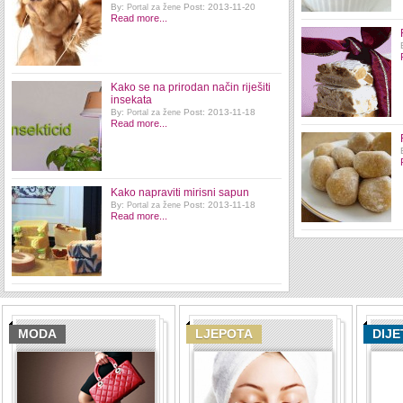
By:
Post: 2013-11-20
Portal za žene
Read more...
Kako se na prirodan način riješiti
insekata
By:
Post: 2013-11-18
Portal za žene
Read more...
Kako napraviti mirisni sapun
By:
Post: 2013-11-18
Portal za žene
Read more...
MODA
LJEPOTA
DIJE