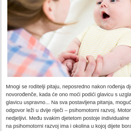
Mnogi se roditelji pitaju, neposredno nakon rođenja dje
novorođenče, kada će ono moći podići glavicu s uzglavl
glavicu uspravno... Na sva postavljena pitanja, moguć
odgovor leži u dvije riječi – psihomotorni razvoj. Motorn
nedjeljivi. Među svakim djetetom postoje individualne ra
na psihomotorni razvoj ima i okolina u kojoj dijete bor