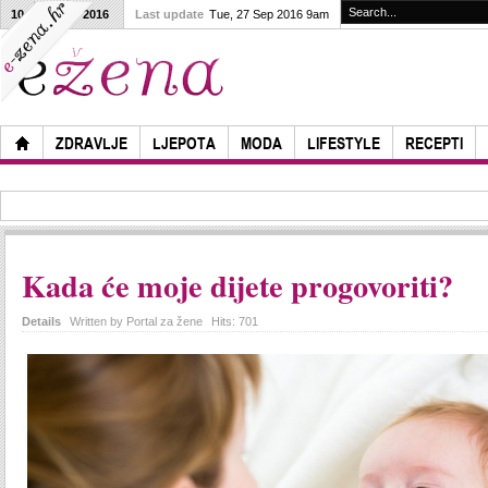
10
25
2016
Last update
Tue, 27 Sep 2016 9am
ZDRAVLJE
LJEPOTA
MODA
LIFESTYLE
RECEPTI
Kada će moje dijete progovoriti?
Details
Written by
Portal za žene
Hits:
701