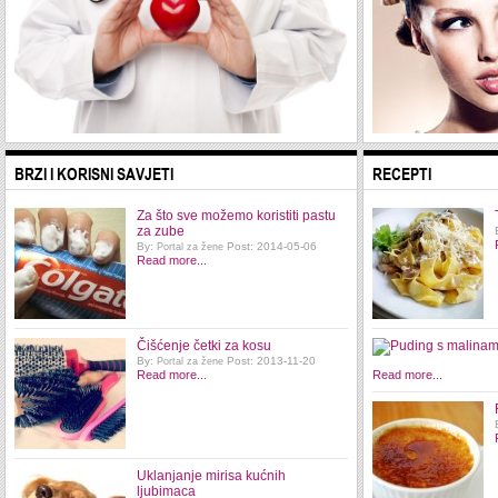
BRZI I KORISNI SAVJETI
RECEPTI
Za što sve možemo koristiti pastu
za zube
By:
Post: 2014-05-06
Portal za žene
Read more...
Čišćenje četki za kosu
By:
Post: 2013-11-20
Portal za žene
Read more...
Read more...
Uklanjanje mirisa kućnih
ljubimaca