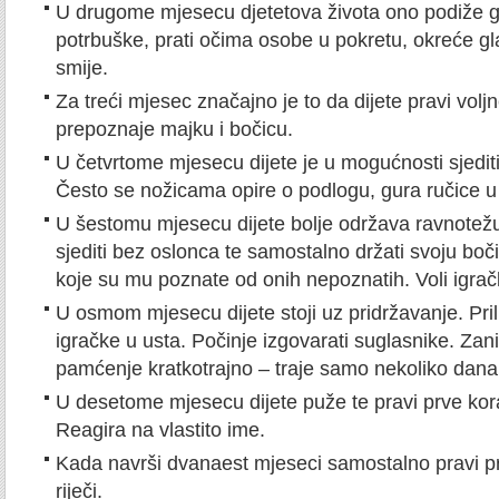
U drugome mjesecu djetetova života ono podiže gl
potrbuške, prati očima osobe u pokretu, okreće gla
smije.
Za treći mjesec značajno je to da dijete pravi vol
prepoznaje majku i bočicu.
U četvrtome mjesecu dijete je u mogućnosti sjediti
Često se nožicama opire o podlogu, gura ručice u 
U šestomu mjesecu dijete bolje održava ravnotež
sjediti bez oslonca te samostalno držati svoju boč
koje su mu poznate od onih nepoznatih. Voli igrač
U osmom mjesecu dijete stoji uz pridržavanje. Pril
igračke u usta. Počinje izgovarati suglasnike. Zani
pamćenje kratkotrajno – traje samo nekoliko dana
U desetome mjesecu dijete puže te pravi prve kor
Reagira na vlastito ime.
Kada navrši dvanaest mjeseci samostalno pravi p
riječi.