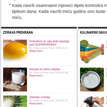
Kada navrši osamnaest mjeseci dijete kontrolira mo
tijekom dana. Kada navrši treću godinu ono bude su
noću.
ZDRAVA PREHRANA
KULINARSKI SAVJ
Potvrđeno je: jaja ipak spadaju
pod SUPERHRANU!
By:
Post: 2015-11-13
Portal za žene
Read more...
Recept za rižino mlijeko
By:
Post: 2015-02-26
Portal za žene
Read more...
Zdravlje iz kivija
By:
Post: 2015-02-12
Portal za žene
Read more...