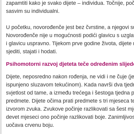
zapamtiti kako je svako dijete – individua. Točnije, po
sasvim su individualni.
U početku, novorođenče jest bez čvrstine, a njegovi su
Novorođenče nije u mogućnosti podići glavicu s uzglavl
i glavicu uspravno. Tijekom prve godine života, dijet
sjediti, stajati i hodati.
Psihomotorni razvoj djeteta teče određenim slije
Dijete, neposredno nakon rođenja, ne vidi i ne čuje (j
ispunjeno sluzavom tekućinom). Kada navrši dva tjedn
svjetlost od tame, a između trećega i šestoga tjedna 
predmete. Dijete očima prati predmete s tri mjeseca te
izvorom zvuka. Zvukove počinje razlikovati sa šest mj
devet mjeseci ono počinje razlikovati boje. Zanimljivost
uočava crvenu boju.