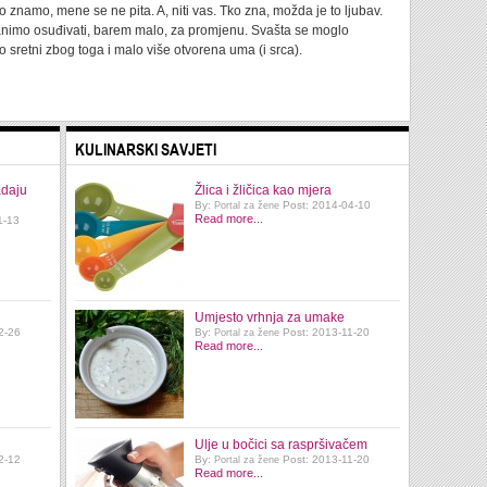
ro znamo, mene se ne pita. A, niti vas. Tko zna, možda je to ljubav.
stanimo osuđivati, barem malo, za promjenu. Svašta se moglo
 sretni zbog toga i malo više otvorena uma (i srca).
KULINARSKI SAVJETI
adaju
Žlica i žličica kao mjera
By:
Post: 2014-04-10
Portal za žene
Read more...
1-13
Umjesto vrhnja za umake
2-26
By:
Post: 2013-11-20
Portal za žene
Read more...
Ulje u bočici sa raspršivačem
2-12
By:
Post: 2013-11-20
Portal za žene
Read more...