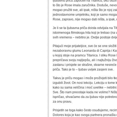
ljubavnu priču započeli na Titanicu, bez obzira 
to što je Rose imala zaručnika. Doduše, nevolje
mogao pružiti sve, ali ipak, ništa što je njoj 
jednostavnome umjetniku, koji je samo moga
Rose, zapravo, nije mogao dati ništa, a ipak,
Je li se ta ljubavna priča doista odvijala na Ti
istoimenoga filmskoga hita koji je trebao (na
svih vremena – nebitno je. Ovdje postoje dvije
Pitajući moje prijateljice, sve će se one slož
nezaboravnu glumu Leonarda di Caprija i Kate W
u kojoj stoje na pramcu Titanica. I sliku Rose
prepričava svoju najljepšu, ali i najtužniju ži
zastanu i prisjete se strašne, stvarne nesreće
priča. Tako je to – ljubav uvijek zasjeni sve.
Takvu je priču mogao i može proživjeti bilo t
izgubili život. On nosi lekciju. Lekciju o tome
kako su sama veličina i moć uvelike – nebitni.
Sve. Što nam preostaje kada ne volimo? Ništa. 
ispričao, shvaćamo da za ljubav nije potrebn
za onu pravu.
Prisjetih se toga kako često osuđujemo, reci
Dolores koja je kao svoga partnera pronašla n