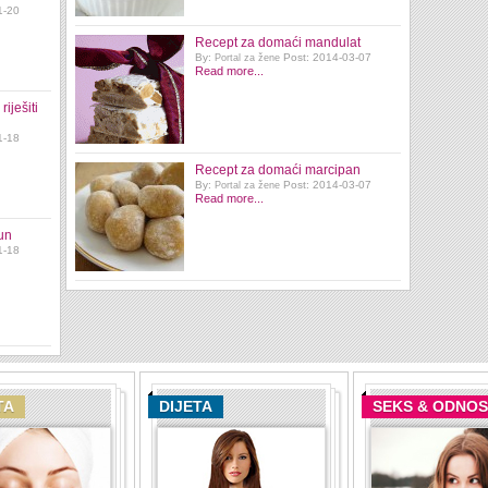
1-20
Recept za domaći mandulat
By:
Post: 2014-03-07
Portal za žene
Read more...
iješiti
1-18
Recept za domaći marcipan
By:
Post: 2014-03-07
Portal za žene
Read more...
un
1-18
TA
DIJETA
SEKS & ODNOS