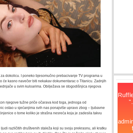
an za dokolicu. I poneko bjesomučno prebacivanje TV programa u
ko će kasno navečer biti nekakav dokumentarac o Titanicu. Zadnjih
prednjače u svim kuloarima. Obilježava se stogodišnjica njegova
 nakon njegove tužne priče očarava kod toga, jednoga od
anic ostao u sjećanjima svih nas ponajviše upravo zbog – ljubavne
 činjenice o tome koliko je strašna nesreća koja je zadesila takvu
udi različitih društvenih staleža koji su svoju prekrasnu, ali kratku