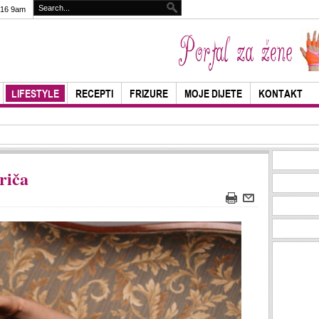
016 9am
LIFESTYLE
RECEPTI
FRIZURE
MOJE DIJETE
KONTAKT
riča