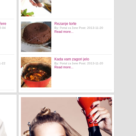
žere
Rezanje torte
2-04
By:
Post: 2013-11-20
Portal za žene
Read more...
Kada vam zagori jelo
1-22
By:
Post: 2013-11-20
Portal za žene
Read more...