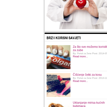
BRZI I KORISNI SAVJETI
Za što sve možemo koristit
za zube
By:
Post: 2014-0
Portal za žene
Read more...
Čišćenje četki za kosu
By:
Post: 2013-1
Portal za žene
Read more...
Uklanjanje mirisa kućnih
ljubimaca