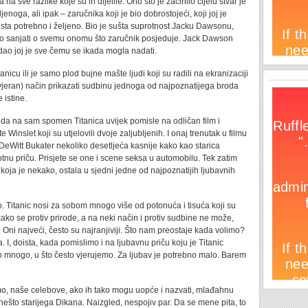
na sve razlike koje su ih dijelile. Ono što je začinilo cijelu stvar je
noga, ali ipak – zaručnika koji je bio dobrostojeći, koji joj je
zaista potrebno i željeno. Bio je sušta suprotnost Jacku Dawsonu,
o sanjati o svemu onomu što zaručnik posjeduje. Jack Dawson
 dao joj je sve čemu se ikada mogla nadati.
tanicu ili je samo plod bujne mašte ljudi koji su radili na ekranizaciji
 vjeran) način prikazati sudbinu jednoga od najpoznatijega broda
 istine.
iti da na sam spomen Titanica uvijek pomisle na odličan film i
inslet koji su utjelovili dvoje zaljubljenih. I onaj trenutak u filmu
 DeWitt Bukater nekoliko desetljeća kasnije kako kao starica
votnu priču. Prisjete se one i scene seksa u automobilu. Tek zatim
 koja je nekako, ostala u sjedni jedne od najpoznatijih ljubavnih
ko. Titanic nosi za sobom mnogo više od potonuća i tisuća koji su
 kako se protiv prirode, a na neki način i protiv sudbine ne može,
 Oni najveći, često su najranjiviji. Što nam preostaje kada volimo?
I, doista, kada pomislimo i na ljubavnu priču koju je Titanic
o mnogo, u što često vjerujemo. Za ljubav je potrebno malo. Barem
mo, naše celebove, ako ih tako mogu uopće i nazvati, mlađahnu
ešto starijega Dikana. Naizgled, nespojiv par. Da se mene pita, to