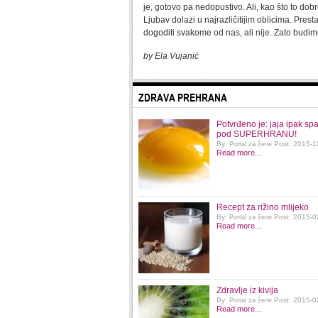
je, gotovo pa nedopustivo. Ali, kao što to dob
Ljubav dolazi u najrazličitijim oblicima. Pre
dogoditi svakome od nas, ali nije. Zato budimo
by Ela Vujanić
ZDRAVA PREHRANA
Potvrđeno je: jaja ipak sp
pod SUPERHRANU!
By:
Post: 2015-1
Portal za žene
Read more...
Recept za rižino mlijeko
By:
Post: 2015-0
Portal za žene
Read more...
Zdravlje iz kivija
By:
Post: 2015-0
Portal za žene
Read more...