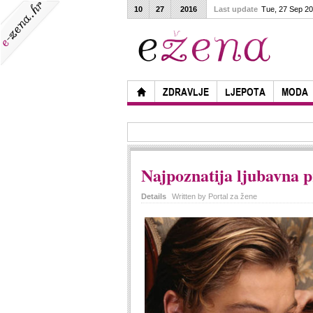
10
27
2016
Last update
Tue, 27 Sep 2
ZDRAVLJE
LJEPOTA
MODA
Najpoznatija ljubavna p
Details
Written by
Portal za žene