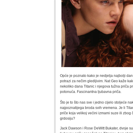
Opće je poznato kako je nedjelja najbolji d
potrazi za nečim gledljivim. Nat Geo kaže ka
nekoliko dana Titanic i njegova tužna priča 
potonuća. Fascinantna ljubavna priča.
Što je to što nas sve i jedno cijelo stoljeće
najpoznatijega broda svih vremena. Je li Tit
priče koja velikoj većini izmami suze ili zbog
grdosiju?
Jack Dawson i Rose DeWitt Bukater, dvoje su lj