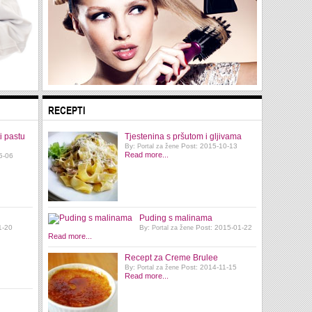
RECEPTI
i pastu
Tjestenina s pršutom i gljivama
By:
Post: 2015-10-13
Portal za žene
Read more...
5-06
Puding s malinama
1-20
By:
Post: 2015-01-22
Portal za žene
Read more...
Recept za Creme Brulee
By:
Post: 2014-11-15
Portal za žene
Read more...