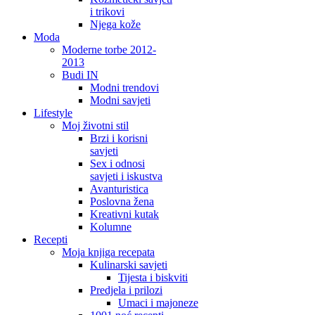
i trikovi
Njega kože
Moda
Moderne torbe 2012-
2013
Budi IN
Modni trendovi
Modni savjeti
Lifestyle
Moj životni stil
Brzi i korisni
savjeti
Sex i odnosi
savjeti i iskustva
Avanturistica
Poslovna žena
Kreativni kutak
Kolumne
Recepti
Moja knjiga recepata
Kulinarski savjeti
Tijesta i biskviti
Predjela i prilozi
Umaci i majoneze