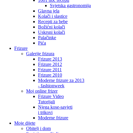
1001 noć recepti
Svjetska gastronomija
Glavna jela
Kolači i slastice
Recepti za bebe
Božićni kolači
Uskrsni kolači
Palačinke
Pića
Frizure
Galerije frizura
Frizure 2013
Frizure 2012
Frizure 2011
Frizure 2010
Moderne frizure za 2013
- fashionweek
Moj online frizer
Frizure Video
Tutorijali
Njega kose-savjeti
i trikovi
Moderne frizure
Moje dijete
Obitelj i dom