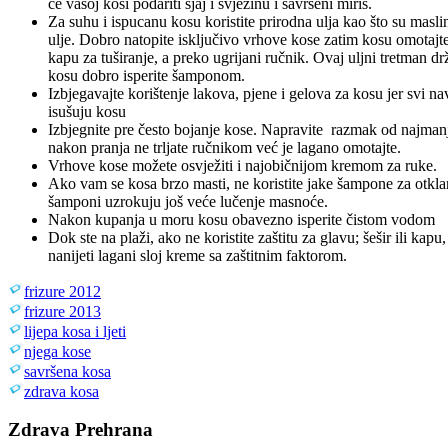
će vašoj kosi podariti sjaj i svježinu i savršeni miris.
Za suhu i ispucanu kosu koristite prirodna ulja kao što su mas
ulje. Dobro natopite isključivo vrhove kose zatim kosu omotajte 
kapu za tuširanje, a preko ugrijani ručnik. Ovaj uljni tretman dr
kosu dobro isperite šamponom.
Izbjegavajte korištenje lakova, pjene i gelova za kosu jer svi na
isušuju kosu
Izbjegnite pre često bojanje kose. Napravite razmak od najma
nakon pranja ne trljate ručnikom već je lagano omotajte.
Vrhove kose možete osvježiti i najobičnijom kremom za ruke.
Ako vam se kosa brzo masti, ne koristite jake šampone za otkla
šamponi uzrokuju još veće lučenje masnoće.
Nakon kupanja u moru kosu obavezno isperite čistom vodom
Dok ste na plaži, ako ne koristite zaštitu za glavu; šešir ili kap
nanijeti lagani sloj kreme sa zaštitnim faktorom.
frizure 2012
frizure 2013
lijepa kosa i ljeti
njega kose
savršena kosa
zdrava kosa
Zdrava Prehrana