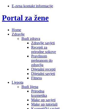
E-zena kontakt informacije
Portal za žene
Home
Zdravlje
Budi zdrava
Zdravlje savjeti
Recepti za
prirodne sokove
Pravilnom
prehranom do
zdravlja
Dijetalni recepti
Dijetalni savjeti
Fitness
Ljepota
Budi lijepa
Prirodna
kozmetika
Make up savjeti
Make up tutoriali
Kozmetički savjeti