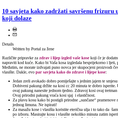
10 savjeta kako zadržati savršenu frizuru 
koji dolaze
Details
Written by
Portal za žene
Različite pripravke za
zdrav i lijep izgled vaše kose
koji će je dodat
napraviti kod kuće. Kako bi Vaša kosa izgledala besprijekorno i ljeti,
Međutim, ne morate izdvajati puno novca jer skupocjeni proizvodi če
vlasište. Dakle, evo
par savjeta kako do zdrave i lijepe kose
:
Jedan zreli avokado dobro pomiješajte s jednim jajem te smjes
Dobiveni pakung držite na kosi cc 20 minuta te dobro isperite.
ovaj pakung nanesite jednom tjedno. Zdravoj kosi ovaj tretman
Ovaj prirodni pakung vraća kosi sjaj i elastičnost.
Za plavu kosu kako bi postigli prirodne „sunčane“ pramenove n
jednog limuna. Ne ispirati!
Za masažu kose i vlasišta koristite eterična ulja i to tako da š
po izboru. Masirajte kosu i vlasište nekoliko minuta zatim isper