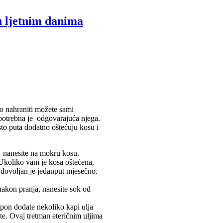
u ljetnim danima
no nahraniti možete sami
 potrebna je odgovarajuća njega.
sto puta dodatno oštećuju kosu i
u nanesite na mokru kosu.
 Ukoliko vam je kosa oštećena,
 dovoljan je jedanput mjesečno.
akon pranja, nanesite sok od
ampon dodate nekoliko kapi ulja
ite. Ovaj tretman eteričnim uljima