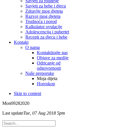
Savjeti za roditelje
Savjeti za bebe i djecu
Zdravlje mog djeteta
Razvoj mog djeteta
Trudnoća i porod
Kalkulator ovulacije
Adolescencija i pubertet
Recepti za djecu i bebe
Kontakt
O nama
Kontaktirajte nas
Objave za medije
Odricanje od
odgovornosti
Naše preporuke
Moja dijeta
Horoskop
Skip to content
Mon
09
28
2020
Last update
Tue, 07 Aug 2018 5pm