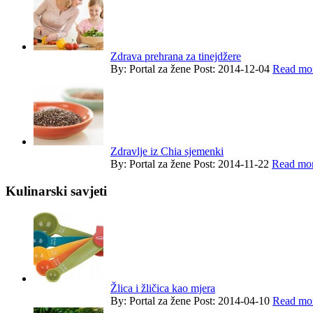
Zdrava prehrana za tinejdžere
By:
Portal za žene
Post: 2014-12-04
Read mor
Zdravlje iz Chia sjemenki
By:
Portal za žene
Post: 2014-11-22
Read mor
Kulinarski savjeti
Žlica i žličica kao mjera
By:
Portal za žene
Post: 2014-04-10
Read mor