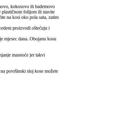
linovo, kokosovo ili bademovo
plastičnom folijom ili stavite
žite na kosi oko pola sata, zatim
vedeni proizvodi oštećuju i
nje mjesec dana. Obojanu kosu
njanje masnoće jer takvi
u, na površinski sloj kose možete