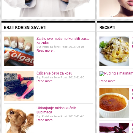
BRZI I KORISNI SAVJETI
RECEPTI
Za što sve možemo koristiti pastu
za zube
By:
Post: 2014-05-06
Portal za žene
Read more...
Čišćenje četki za kosu
By:
Post: 2013-11-20
Portal za žene
Read more...
Read more...
Uklanjanje mirisa kućnih
ljubimaca
By:
Post: 2013-11-20
Portal za žene
Read more...