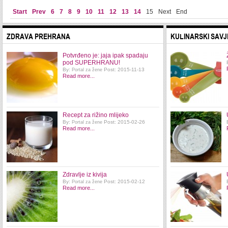
Start
Prev
6
7
8
9
10
11
12
13
14
15
Next
End
ZDRAVA PREHRANA
KULINARSKI SAVJ
Potvrđeno je: jaja ipak spadaju
pod SUPERHRANU!
By:
Post: 2015-11-13
Portal za žene
Read more...
Recept za rižino mlijeko
By:
Post: 2015-02-26
Portal za žene
Read more...
Zdravlje iz kivija
By:
Post: 2015-02-12
Portal za žene
Read more...