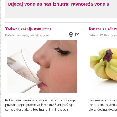
Utjecaj vode na nas iznutra: ravnoteža vode u
Voda-najvažnija namirnica
Banana za zdrav
Details
Written by Portal za žene
Details
Written by Po
Koliko jako ovisimo o vodi kao namirnici pokazuje
Banana je prirodni l
poznato trojno pravilo za čovjekov život: preživjet
usporedimo s jabuko
ćemo trideset dana bez hrane, tri minute bez
bjelančevina, dva put