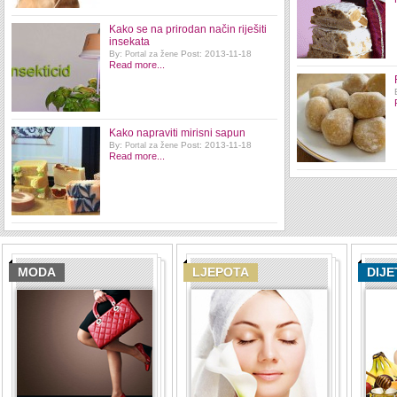
Kako se na prirodan način riješiti
insekata
By:
Post: 2013-11-18
Portal za žene
Read more...
Kako napraviti mirisni sapun
By:
Post: 2013-11-18
Portal za žene
Read more...
MODA
LJEPOTA
DIJE