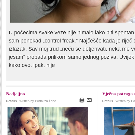
U počecima svake veze nije nimalo lako biti spontan
sam ponekad „control freak.“ Najčešće kada je riječ 
izlazak. Sav moj trud „neću se dotjerivati, neka me v
jesam“ propada prilikom samo jednog poziva. Uvijek
kako ovo, ipak, nije
Nedjeljno
Vječna potraga 
Details
Written by Portal za žene
Details
Written by Po