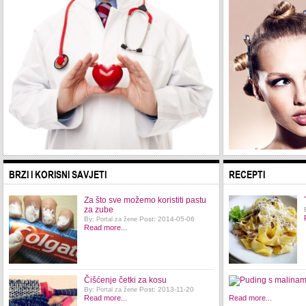
BRZI I KORISNI SAVJETI
RECEPTI
Za što sve možemo koristiti pastu
za zube
By:
Post: 2014-05-06
Portal za žene
Read more...
Čišćenje četki za kosu
By:
Post: 2013-11-20
Portal za žene
Read more...
Read more...