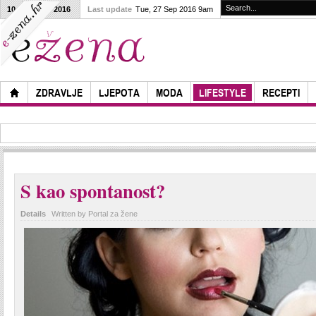
10
27
2016
Last update
Tue, 27 Sep 2016 9am
ZDRAVLJE
LJEPOTA
MODA
LIFESTYLE
RECEPTI
S kao spontanost?
Details
Written by Portal za žene