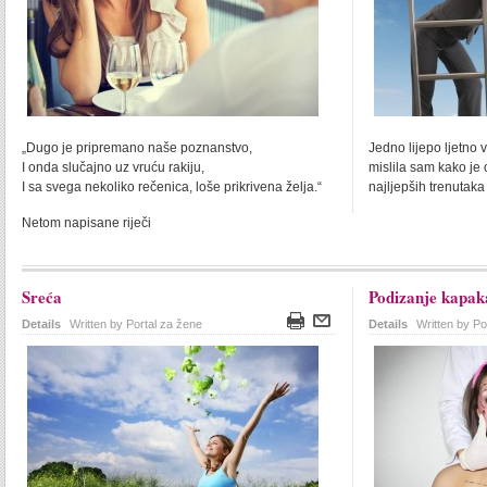
„Dugo je pripremano naše poznanstvo,
Jedno lijepo ljetno v
I onda slučajno uz vruću rakiju,
mislila sam kako je
I sa svega nekoliko rečenica, loše prikrivena želja.“
najljepših trenutaka 
Netom napisane riječi
Sreća
Podizanje kapak
Details
Written by Portal za žene
Details
Written by Po