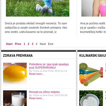
Sreća je postala okidač mnogih nesreća. To sam
Ana je počela radit
zaključila iz svojih osobnih životnih primjera. Ako
joj je upalilo i našl
smo sretni, ustručavamo se to priznati, iz
kozmetičkoj tvrtki i
Start
Prev
1
2
3
4
Next
End
ZDRAVA PREHRANA
KULINARSKI SAVJ
Potvrđeno je: jaja ipak spadaju
pod SUPERHRANU!
By:
Post: 2015-11-13
Portal za žene
Read more...
Recept za rižino mlijeko
By:
Post: 2015-02-26
Portal za žene
Read more...